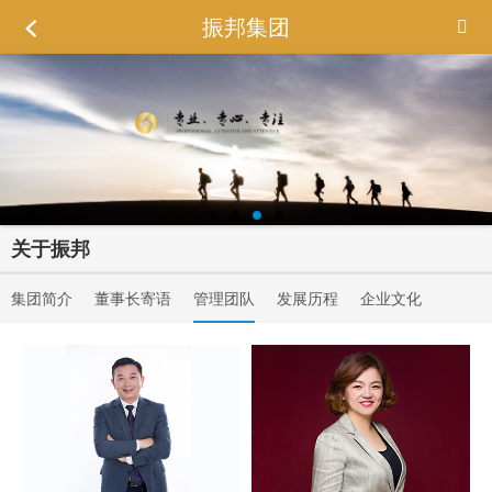
振邦集团
关于振邦
集团简介
董事长寄语
管理团队
发展历程
企业文化