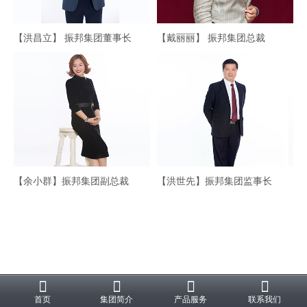
【洪昌立】 振邦集团董事长
【戴丽丽】 振邦集团总裁
【余小群】振邦集团副总裁
【洪世先】振邦集团监事长
首页
集团简介
产品服务
联系我们